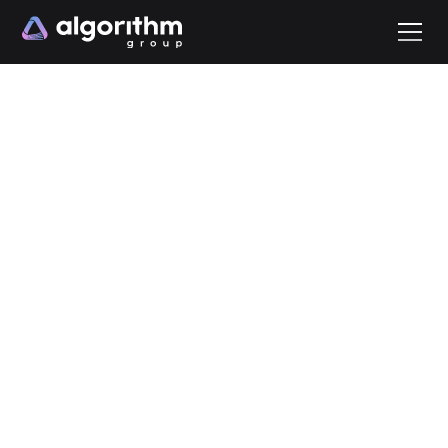
À propos d’Algorithm Group
Nous ne sommes pas
qu'une agence. Nous
sommes vos
partenaires de
croissance digitale.
Indépendante et créative
, nous proposons une
approche humaine
, avec des services toujours plus
adaptés et un accompagnement de vos projets sur le
long terme.