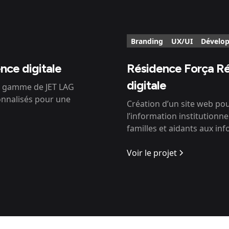
Branding
UX/UI
Dévelo
nce digitale
Résidence Força Réal
digitale
 de gamme de JET LAG
onnalisés pour une
Création d’un site web po
l’information institutionnell
familles et aidants aux inf
Voir le projet